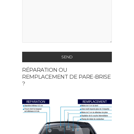
SEND
RÉPARATION OU
This
REMPLACEMENT DE PARE-BRISE
field
?
should
be
left
blank