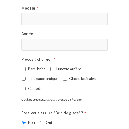
Modèle
*
Année
*
Pièces à changer
*
Pare-brise
Lunette arrière
Toit panoramique
Glaces latérales
Custode
Cochez une ou plusieurs pièces à changer
Etes-vous assuré "Bris de glace" ?
*
Non
Oui