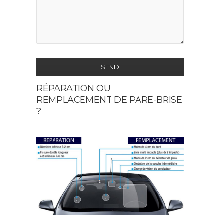
SEND
RÉPARATION OU
This
REMPLACEMENT DE PARE-BRISE
field
?
should
be
left
blank