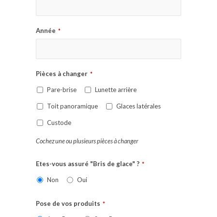
Année
*
Pièces à changer
*
Pare-brise
Lunette arrière
Toit panoramique
Glaces latérales
Custode
Cochez une ou plusieurs pièces à changer
Etes-vous assuré "Bris de glace" ?
*
Non
Oui
Pose de vos produits
*