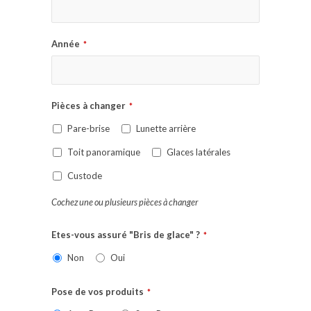
Année
*
Pièces à changer
*
Pare-brise
Lunette arrière
Toit panoramique
Glaces latérales
Custode
Cochez une ou plusieurs pièces à changer
Etes-vous assuré "Bris de glace" ?
*
Non
Oui
Pose de vos produits
*