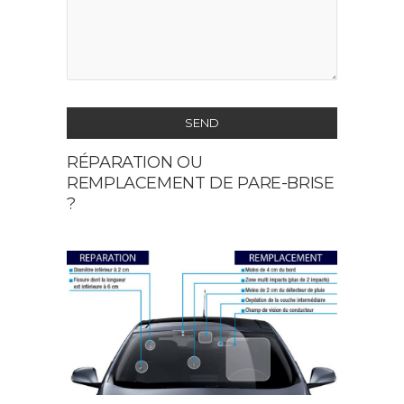
SEND
RÉPARATION OU
This
REMPLACEMENT DE PARE-BRISE
field
?
should
be
left
blank