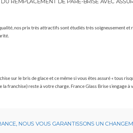
TE DU REMPLACEMENT DE PARE-BRISE AVEC ASSU
qualité, nos prix très attractifs sont étudiés très soigneusement et
rité.
se sur le bris de glace et ce même si vous êtes assuré « tous risq
e la franchise) reste à votre charge. France Glass Brise s’engage à
URANCE, NOUS VOUS GARANTISSONS UN CHANGEME