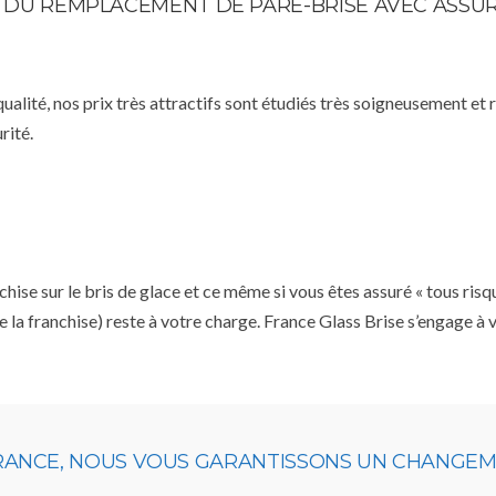
TE DU REMPLACEMENT DE PARE-BRISE AVEC ASSU
qualité, nos prix très attractifs sont étudiés très soigneusement et
rité.
se sur le bris de glace et ce même si vous êtes assuré « tous risq
e la franchise) reste à votre charge. France Glass Brise s’engage à
URANCE, NOUS VOUS GARANTISSONS UN CHANGEME