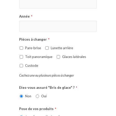
Année
*
Pièces à changer
*
Pare-brise
Lunette arrière
Toit panoramique
Glaces latérales
Custode
Cochez une ou plusieurs pièces à changer
Etes-vous assuré "Bris de glace" ?
*
Non
Oui
Pose de vos produits
*