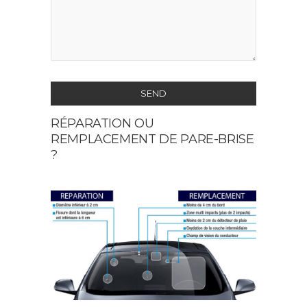
SEND
RÉPARATION OU
This
REMPLACEMENT DE PARE-BRISE
field
?
should
be
left
blank