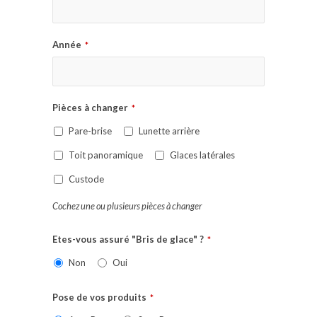
Année
*
Pièces à changer
*
Pare-brise
Lunette arrière
Toit panoramique
Glaces latérales
Custode
Cochez une ou plusieurs pièces à changer
Etes-vous assuré "Bris de glace" ?
*
Non
Oui
Pose de vos produits
*