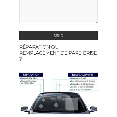
SEND
RÉPARATION OU
This
REMPLACEMENT DE PARE-BRISE
field
?
should
be
left
blank