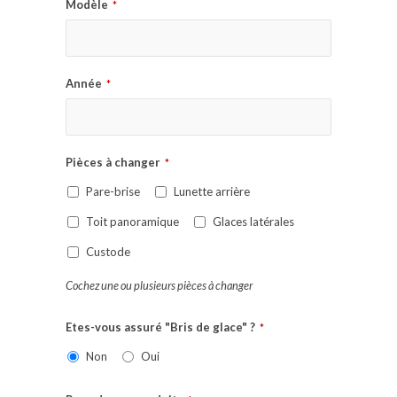
Modèle
*
Année
*
Pièces à changer
*
Pare-brise
Lunette arrière
Toit panoramique
Glaces latérales
Custode
Cochez une ou plusieurs pièces à changer
Etes-vous assuré "Bris de glace" ?
*
Non
Oui