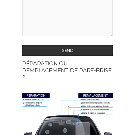
SEND
RÉPARATION OU
This
REMPLACEMENT DE PARE-BRISE
field
?
should
be
left
blank