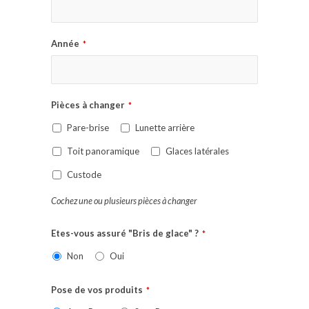
Année
*
Pièces à changer
*
Pare-brise
Lunette arrière
Toit panoramique
Glaces latérales
Custode
Cochez une ou plusieurs pièces à changer
Etes-vous assuré "Bris de glace" ?
*
Non
Oui
Pose de vos produits
*