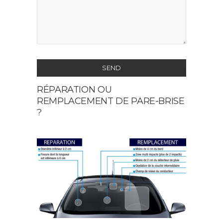
SEND
RÉPARATION OU
This
REMPLACEMENT DE PARE-BRISE
field
?
should
be
left
blank