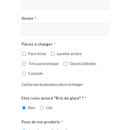
Année
*
Pièces à changer
*
Pare-brise
Lunette arrière
Toit panoramique
Glaces latérales
Custode
Cochez une ou plusieurs pièces à changer
Etes-vous assuré "Bris de glace" ?
*
Non
Oui
Pose de vos produits
*