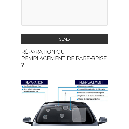
SEND
RÉPARATION OU
This
REMPLACEMENT DE PARE-BRISE
field
?
should
be
left
blank