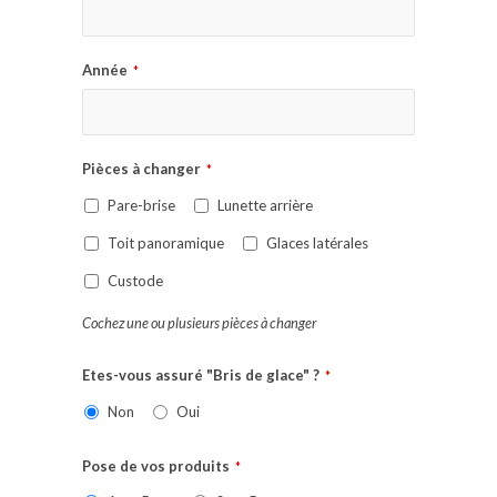
Année
*
Pièces à changer
*
Pare-brise
Lunette arrière
Toit panoramique
Glaces latérales
Custode
Cochez une ou plusieurs pièces à changer
Etes-vous assuré "Bris de glace" ?
*
Non
Oui
Pose de vos produits
*