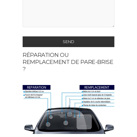
SEND
RÉPARATION OU
This
REMPLACEMENT DE PARE-BRISE
field
?
should
be
left
blank