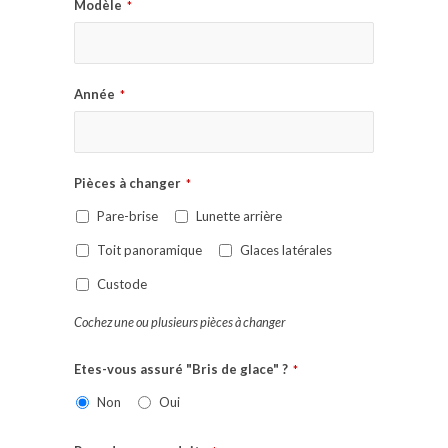
Modèle
*
Année
*
Pièces à changer
*
Pare-brise
Lunette arrière
Toit panoramique
Glaces latérales
Custode
Cochez une ou plusieurs pièces à changer
Etes-vous assuré "Bris de glace" ?
*
Non
Oui