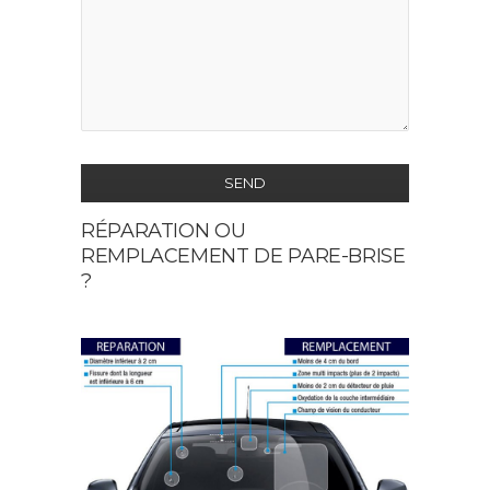
SEND
RÉPARATION OU
This
REMPLACEMENT DE PARE-BRISE
field
?
should
be
left
blank