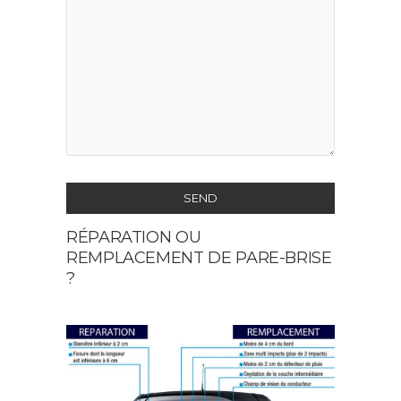
SEND
RÉPARATION OU
This
REMPLACEMENT DE PARE-BRISE
field
?
should
be
left
blank