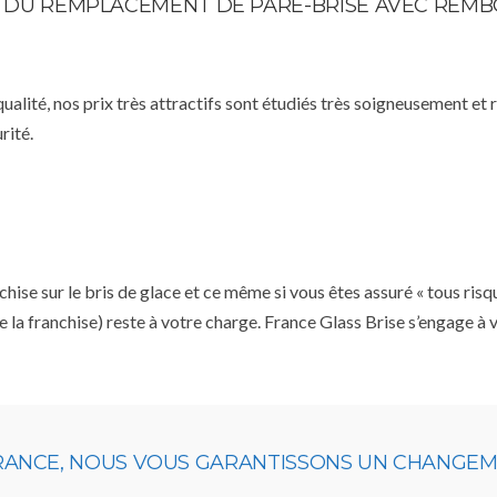
STE DU REMPLACEMENT DE PARE-BRISE AVEC RE
qualité, nos prix très attractifs sont étudiés très soigneusement et
rité.
se sur le bris de glace et ce même si vous êtes assuré « tous risq
e la franchise) reste à votre charge. France Glass Brise s’engage à
URANCE, NOUS VOUS GARANTISSONS UN CHANGEME