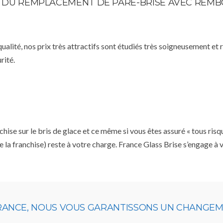
STE DU REMPLACEMENT DE PARE-BRISE AVEC RE
qualité, nos prix très attractifs sont étudiés très soigneusement et
rité.
se sur le bris de glace et ce même si vous êtes assuré « tous risq
e la franchise) reste à votre charge. France Glass Brise s’engage à
URANCE, NOUS VOUS GARANTISSONS UN CHANGEME