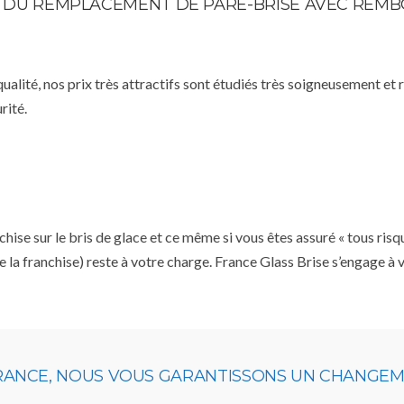
STE DU REMPLACEMENT DE PARE-BRISE AVEC RE
qualité, nos prix très attractifs sont étudiés très soigneusement et
rité.
se sur le bris de glace et ce même si vous êtes assuré « tous risq
e la franchise) reste à votre charge. France Glass Brise s’engage à
URANCE, NOUS VOUS GARANTISSONS UN CHANGEME