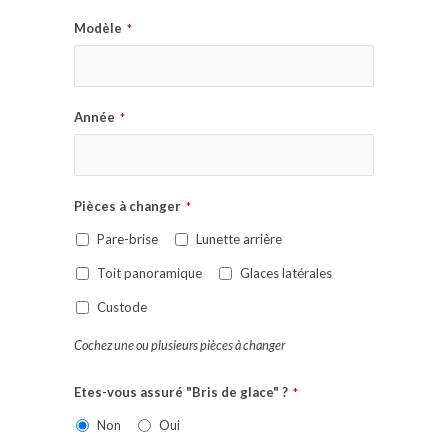
Modèle
*
Année
*
Pièces à changer
*
Pare-brise
Lunette arrière
Toit panoramique
Glaces latérales
Custode
Cochez une ou plusieurs pièces à changer
Etes-vous assuré "Bris de glace" ?
*
Non
Oui