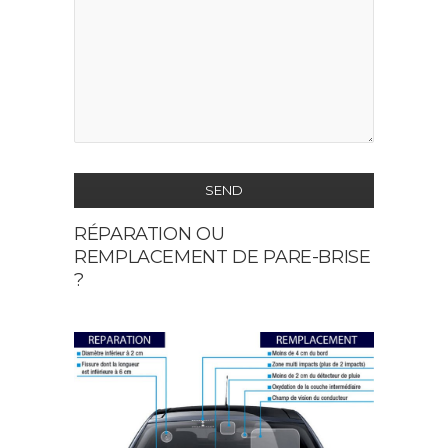
SEND
RÉPARATION OU
This
REMPLACEMENT DE PARE-BRISE
field
?
should
be
left
blank