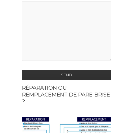
SEND
RÉPARATION OU
This
REMPLACEMENT DE PARE-BRISE
field
?
should
be
left
blank