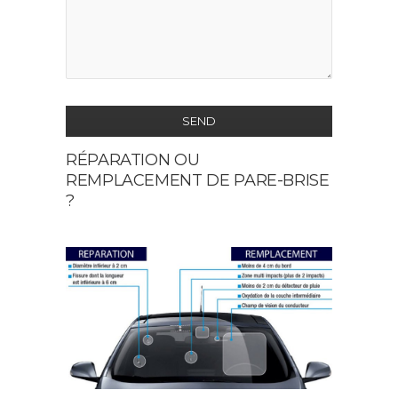
SEND
RÉPARATION OU
This
REMPLACEMENT DE PARE-BRISE
field
?
should
be
left
blank