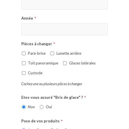
Année
*
Pièces à changer
*
Pare-brise
Lunette arrière
Toit panoramique
Glaces latérales
Custode
Cochez une ou plusieurs pièces à changer
Etes-vous assuré "Bris de glace" ?
*
Non
Oui
Pose de vos produits
*