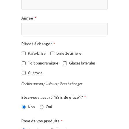
Année
*
Pièces à changer
*
Pare-brise
Lunette arrière
Toit panoramique
Glaces latérales
Custode
Cochez une ou plusieurs pièces à changer
Etes-vous assuré "Bris de glace" ?
*
Non
Oui
Pose de vos produits
*