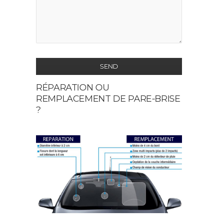
SEND
RÉPARATION OU
This
REMPLACEMENT DE PARE-BRISE
field
?
should
be
left
blank