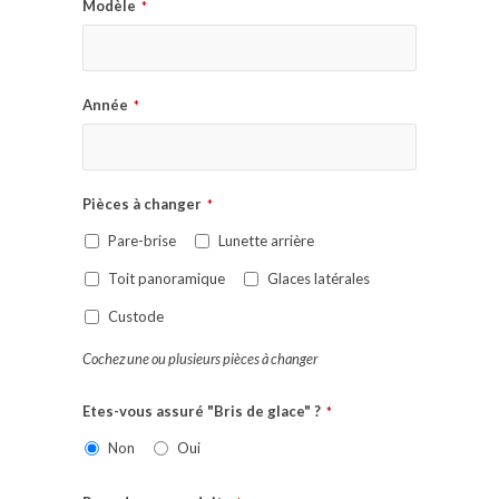
Modèle
*
Année
*
Pièces à changer
*
Pare-brise
Lunette arrière
Toit panoramique
Glaces latérales
Custode
Cochez une ou plusieurs pièces à changer
Etes-vous assuré "Bris de glace" ?
*
Non
Oui