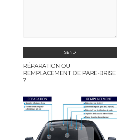
SEND
RÉPARATION OU
This
REMPLACEMENT DE PARE-BRISE
field
?
should
be
left
blank