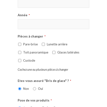
Année
*
Pièces à changer
*
Pare-brise
Lunette arrière
Toit panoramique
Glaces latérales
Custode
Cochez une ou plusieurs pièces à changer
Etes-vous assuré "Bris de glace" ?
*
Non
Oui
Pose de vos produits
*