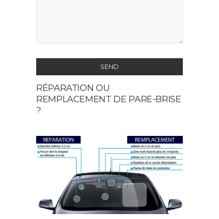
SEND
RÉPARATION OU
This
REMPLACEMENT DE PARE-BRISE
field
?
should
be
left
blank