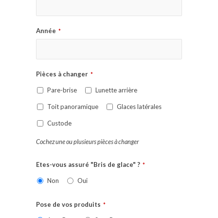
Année
*
Pièces à changer
*
Pare-brise
Lunette arrière
Toit panoramique
Glaces latérales
Custode
Cochez une ou plusieurs pièces à changer
Etes-vous assuré "Bris de glace" ?
*
Non
Oui
Pose de vos produits
*