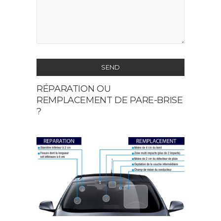
SEND
RÉPARATION OU
This
REMPLACEMENT DE PARE-BRISE
field
?
should
be
left
blank