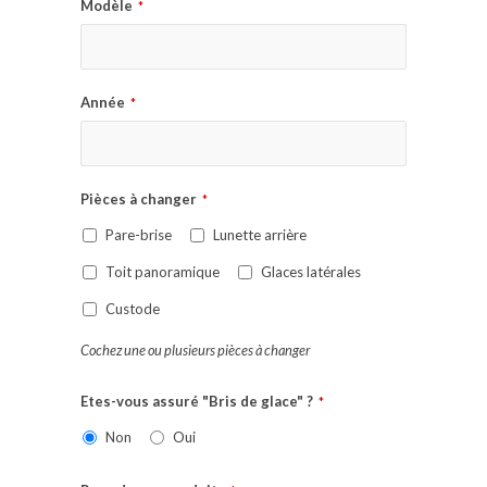
Modèle
*
Année
*
Pièces à changer
*
Pare-brise
Lunette arrière
Toit panoramique
Glaces latérales
Custode
Cochez une ou plusieurs pièces à changer
Etes-vous assuré "Bris de glace" ?
*
Non
Oui