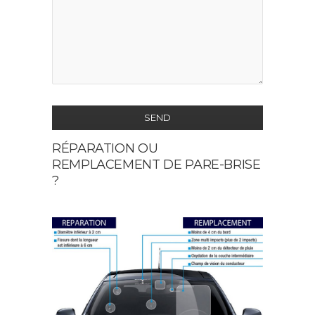
SEND
RÉPARATION OU
This
REMPLACEMENT DE PARE-BRISE
field
?
should
be
left
blank