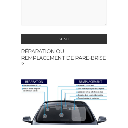
SEND
RÉPARATION OU
This
REMPLACEMENT DE PARE-BRISE
field
?
should
be
left
blank