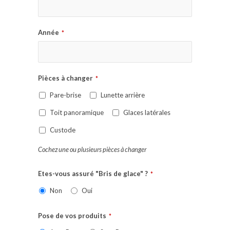
Année
*
Pièces à changer
*
Pare-brise
Lunette arrière
Toit panoramique
Glaces latérales
Custode
Cochez une ou plusieurs pièces à changer
Etes-vous assuré "Bris de glace" ?
*
Non
Oui
Pose de vos produits
*