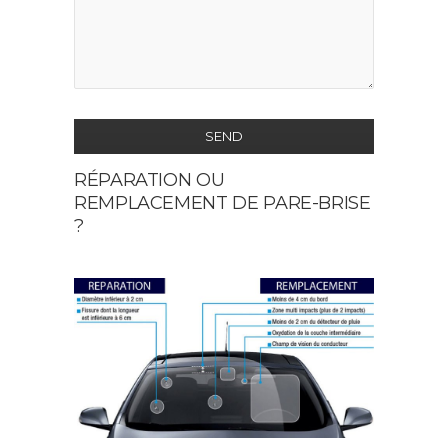
SEND
RÉPARATION OU
This
REMPLACEMENT DE PARE-BRISE
field
?
should
be
left
blank