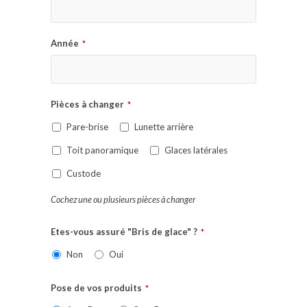
Année
*
Pièces à changer
*
Pare-brise
Lunette arrière
Toit panoramique
Glaces latérales
Custode
Cochez une ou plusieurs pièces à changer
Etes-vous assuré "Bris de glace" ?
*
Non
Oui
Pose de vos produits
*