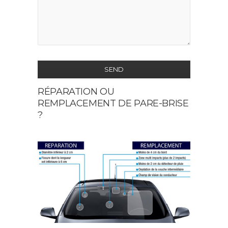
SEND
RÉPARATION OU
This
REMPLACEMENT DE PARE-BRISE
field
?
should
be
left
blank