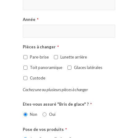
Année
*
Pièces à changer
*
Pare-brise
Lunette arrière
Toit panoramique
Glaces latérales
Custode
Cochez une ou plusieurs pièces à changer
Etes-vous assuré "Bris de glace" ?
*
Non
Oui
Pose de vos produits
*