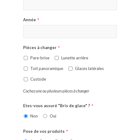
Année
*
Pièces à changer
*
Pare-brise
Lunette arrière
Toit panoramique
Glaces latérales
Custode
Cochez une ou plusieurs pièces à changer
Etes-vous assuré "Bris de glace" ?
*
Non
Oui
Pose de vos produits
*