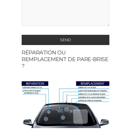
SEND
RÉPARATION OU
This
REMPLACEMENT DE PARE-BRISE
field
?
should
be
left
blank