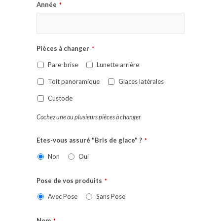
Année
*
Pièces à changer
*
Pare-brise
Lunette arrière
Toit panoramique
Glaces latérales
Custode
Cochez une ou plusieurs pièces à changer
Etes-vous assuré "Bris de glace" ?
*
Non
Oui
Pose de vos produits
*
Avec Pose
Sans Pose
Nom
*