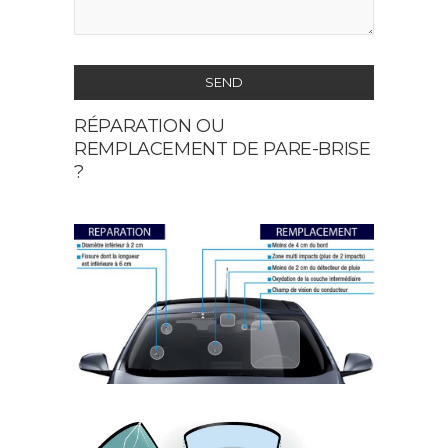
SEND
RÉPARATION OU
This
REMPLACEMENT DE PARE-BRISE
field
?
should
be
left
blank