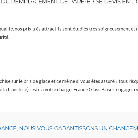
E DU REMPLACEMENT DE PARE-BRISE DEVIS EN L
qualité, nos prix très attractifs sont étudiés très soigneusement et
rité.
se sur le bris de glace et ce même si vous êtes assuré « tous risq
e la franchise) reste à votre charge. France Glass Brise s’engage à
URANCE, NOUS VOUS GARANTISSONS UN CHANGEME