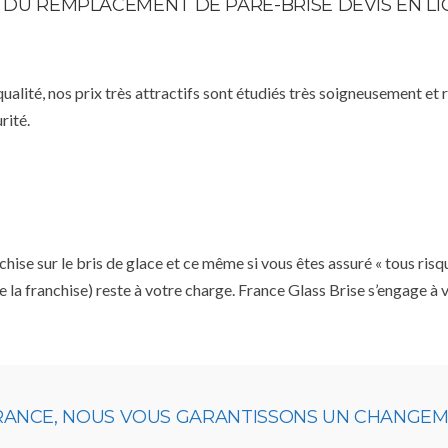
E DU REMPLACEMENT DE PARE-BRISE DEVIS EN L
qualité, nos prix très attractifs sont étudiés très soigneusement et
rité.
se sur le bris de glace et ce même si vous êtes assuré « tous risq
e la franchise) reste à votre charge. France Glass Brise s’engage à
URANCE, NOUS VOUS GARANTISSONS UN CHANGEME