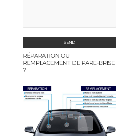
SEND
RÉPARATION OU
This
REMPLACEMENT DE PARE-BRISE
field
?
should
be
left
blank