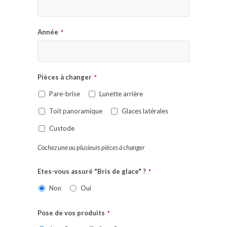
Année
*
Pièces à changer
*
Pare-brise
Lunette arrière
Toit panoramique
Glaces latérales
Custode
Cochez une ou plusieurs pièces à changer
Etes-vous assuré "Bris de glace" ?
*
Non
Oui
Pose de vos produits
*