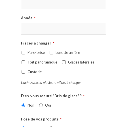
Année
*
Pièces à changer
*
Pare-brise
Lunette arrière
Toit panoramique
Glaces latérales
Custode
Cochez une ou plusieurs pièces à changer
Etes-vous assuré "Bris de glace" ?
*
Non
Oui
Pose de vos produits
*