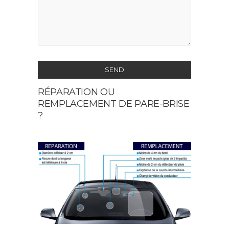
SEND
RÉPARATION OU
This
REMPLACEMENT DE PARE-BRISE
field
?
should
be
left
blank