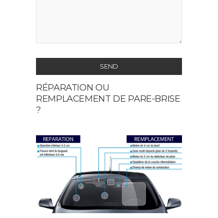
SEND
RÉPARATION OU
This
REMPLACEMENT DE PARE-BRISE
field
?
should
be
left
blank