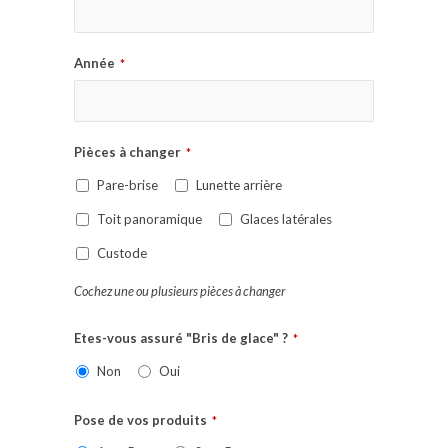
Année
*
Pièces à changer
*
Pare-brise
Lunette arrière
Toit panoramique
Glaces latérales
Custode
Cochez une ou plusieurs pièces à changer
Etes-vous assuré "Bris de glace" ?
*
Non
Oui
Pose de vos produits
*