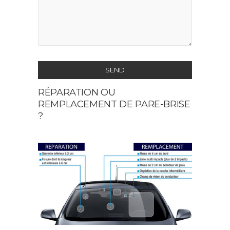
SEND
RÉPARATION OU
This
REMPLACEMENT DE PARE-BRISE
field
?
should
be
left
blank