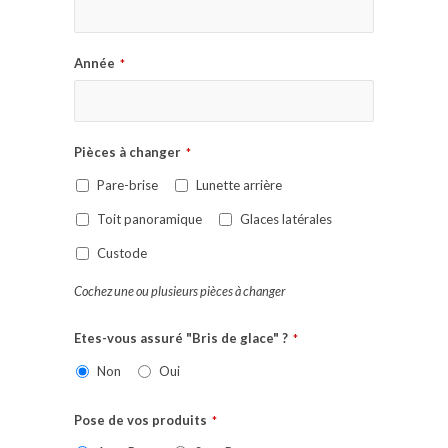
Année
*
Pièces à changer
*
Pare-brise
Lunette arrière
Toit panoramique
Glaces latérales
Custode
Cochez une ou plusieurs pièces à changer
Etes-vous assuré "Bris de glace" ?
*
Non
Oui
Pose de vos produits
*