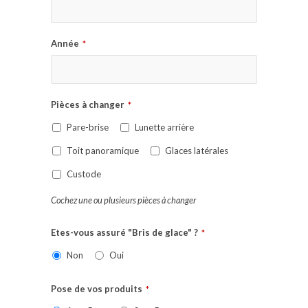
Année
*
Pièces à changer
*
Pare-brise
Lunette arrière
Toit panoramique
Glaces latérales
Custode
Cochez une ou plusieurs pièces à changer
Etes-vous assuré "Bris de glace" ?
*
Non
Oui
Pose de vos produits
*