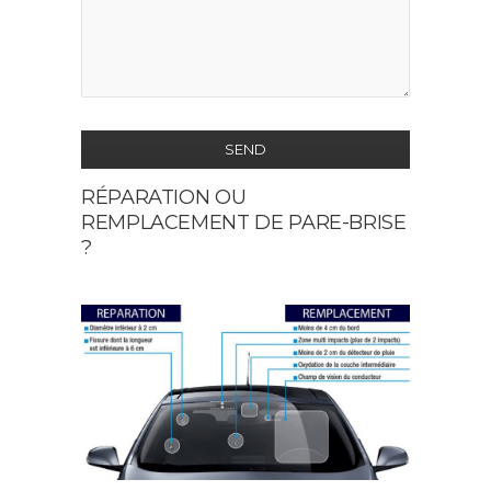
SEND
RÉPARATION OU
This
REMPLACEMENT DE PARE-BRISE
field
?
should
be
left
blank