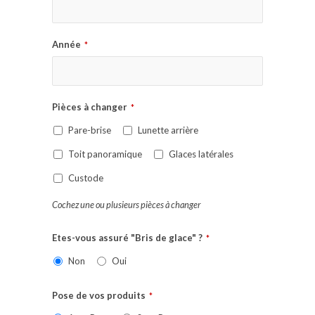
Année
*
Pièces à changer
*
Pare-brise
Lunette arrière
Toit panoramique
Glaces latérales
Custode
Cochez une ou plusieurs pièces à changer
Etes-vous assuré "Bris de glace" ?
*
Non
Oui
Pose de vos produits
*