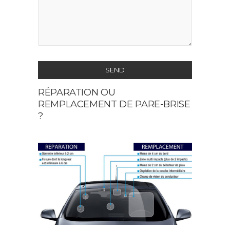
SEND
RÉPARATION OU
This
REMPLACEMENT DE PARE-BRISE
field
?
should
be
left
blank