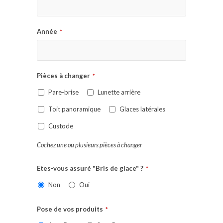
Année
*
Pièces à changer
*
Pare-brise
Lunette arrière
Toit panoramique
Glaces latérales
Custode
Cochez une ou plusieurs pièces à changer
Etes-vous assuré "Bris de glace" ?
*
Non
Oui
Pose de vos produits
*