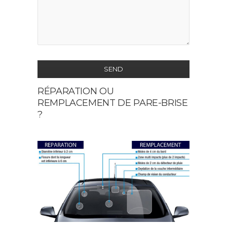
SEND
RÉPARATION OU
This
REMPLACEMENT DE PARE-BRISE
field
?
should
be
left
blank