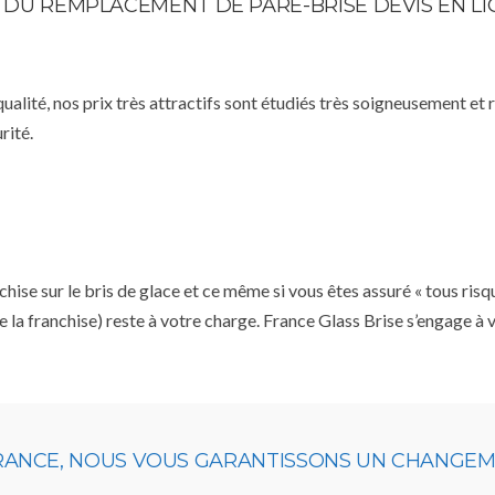
E DU REMPLACEMENT DE PARE-BRISE DEVIS EN L
qualité, nos prix très attractifs sont étudiés très soigneusement et
rité.
se sur le bris de glace et ce même si vous êtes assuré « tous risq
e la franchise) reste à votre charge. France Glass Brise s’engage à
URANCE, NOUS VOUS GARANTISSONS UN CHANGEME