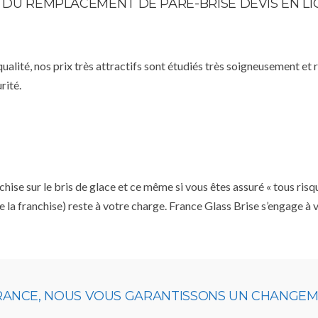
E DU REMPLACEMENT DE PARE-BRISE DEVIS EN L
qualité, nos prix très attractifs sont étudiés très soigneusement et
rité.
se sur le bris de glace et ce même si vous êtes assuré « tous risq
e la franchise) reste à votre charge. France Glass Brise s’engage à
URANCE, NOUS VOUS GARANTISSONS UN CHANGEME