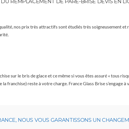
E DU REMPLACEMENT DE PARE-BRISE DEVIS EN L
qualité, nos prix très attractifs sont étudiés très soigneusement et
rité.
se sur le bris de glace et ce même si vous êtes assuré « tous risq
e la franchise) reste à votre charge. France Glass Brise s’engage à
URANCE, NOUS VOUS GARANTISSONS UN CHANGEME