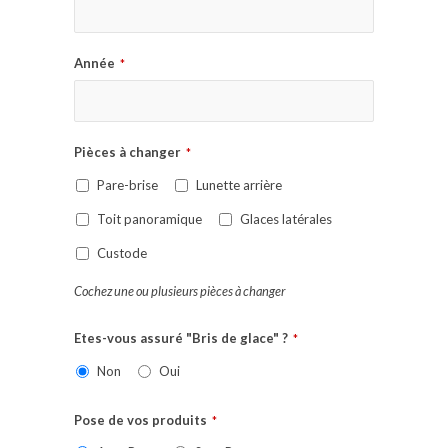
Année
*
Pièces à changer
*
Pare-brise
Lunette arrière
Toit panoramique
Glaces latérales
Custode
Cochez une ou plusieurs pièces à changer
Etes-vous assuré "Bris de glace" ?
*
Non
Oui
Pose de vos produits
*