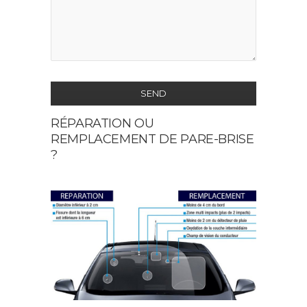
SEND
RÉPARATION OU
This
REMPLACEMENT DE PARE-BRISE
field
?
should
be
left
blank