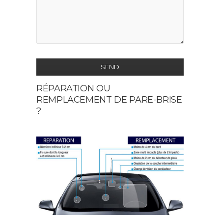
SEND
RÉPARATION OU
This
REMPLACEMENT DE PARE-BRISE
field
?
should
be
left
blank