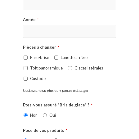
Année
*
Pièces à changer
*
Pare-brise
Lunette arrière
Toit panoramique
Glaces latérales
Custode
Cochez une ou plusieurs pièces à changer
Etes-vous assuré "Bris de glace" ?
*
Non
Oui
Pose de vos produits
*