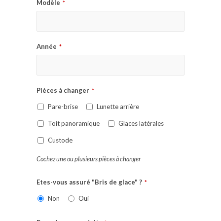
Modèle
*
Année
*
Pièces à changer
*
Pare-brise
Lunette arrière
Toit panoramique
Glaces latérales
Custode
Cochez une ou plusieurs pièces à changer
Etes-vous assuré "Bris de glace" ?
*
Non
Oui