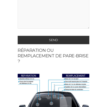
SEND
RÉPARATION OU
This
REMPLACEMENT DE PARE-BRISE
field
?
should
be
left
blank