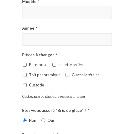
Modèle
*
Année
*
Pièces à changer
*
Pare-brise
Lunette arrière
Toit panoramique
Glaces latérales
Custode
Cochez une ou plusieurs pièces à changer
Etes-vous assuré "Bris de glace" ?
*
Non
Oui