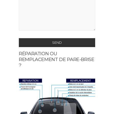
SEND
RÉPARATION OU
This
REMPLACEMENT DE PARE-BRISE
field
?
should
be
left
blank