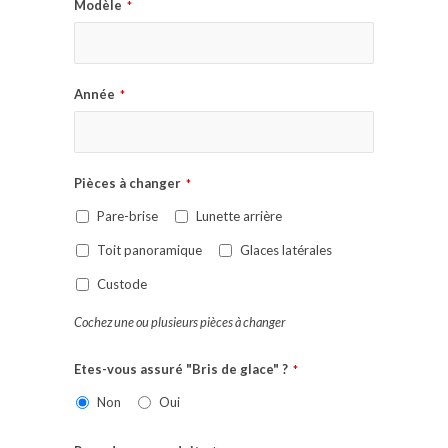
Modèle
*
Année
*
Pièces à changer
*
Pare-brise
Lunette arrière
Toit panoramique
Glaces latérales
Custode
Cochez une ou plusieurs pièces à changer
Etes-vous assuré "Bris de glace" ?
*
Non
Oui