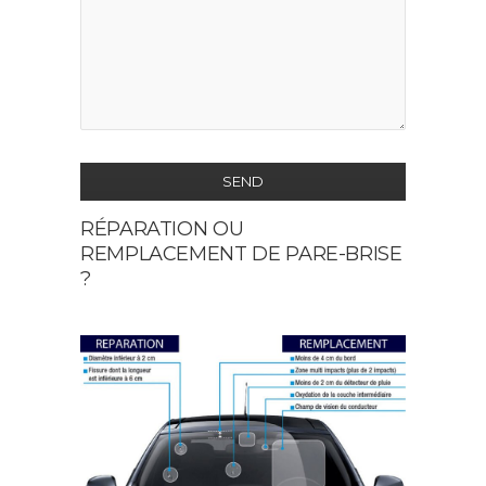
SEND
RÉPARATION OU
This
REMPLACEMENT DE PARE-BRISE
field
?
should
be
left
blank