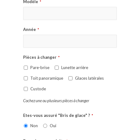
Modèle
*
Année
*
Pièces à changer
*
Pare-brise
Lunette arrière
Toit panoramique
Glaces latérales
Custode
Cochez une ou plusieurs pièces à changer
Etes-vous assuré "Bris de glace" ?
*
Non
Oui