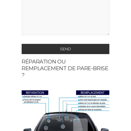
SEND
RÉPARATION OU
This
REMPLACEMENT DE PARE-BRISE
field
?
should
be
left
blank