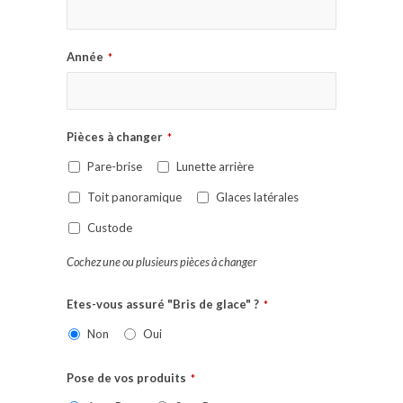
Année
*
Pièces à changer
*
Pare-brise
Lunette arrière
Toit panoramique
Glaces latérales
Custode
Cochez une ou plusieurs pièces à changer
Etes-vous assuré "Bris de glace" ?
*
Non
Oui
Pose de vos produits
*