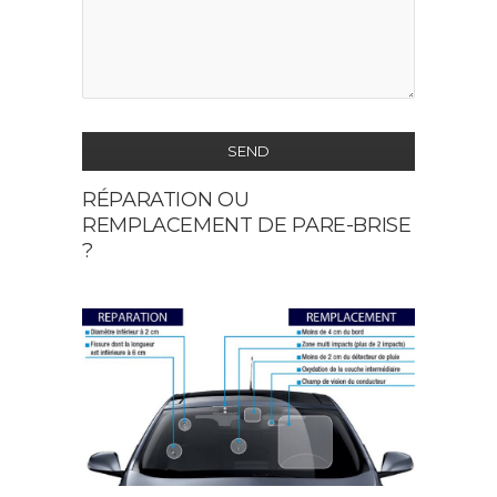
SEND
RÉPARATION OU
This
REMPLACEMENT DE PARE-BRISE
field
?
should
be
left
blank