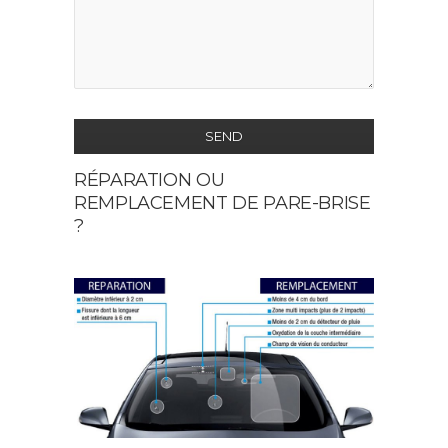
SEND
RÉPARATION OU
This
REMPLACEMENT DE PARE-BRISE
field
?
should
be
left
blank