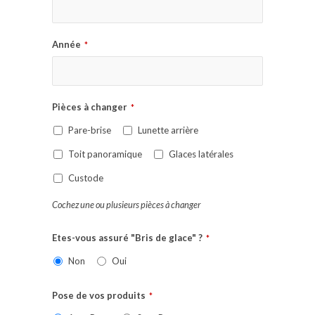
Année
*
Pièces à changer
*
Pare-brise
Lunette arrière
Toit panoramique
Glaces latérales
Custode
Cochez une ou plusieurs pièces à changer
Etes-vous assuré "Bris de glace" ?
*
Non
Oui
Pose de vos produits
*