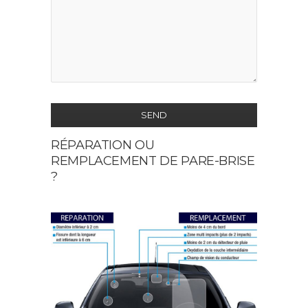
SEND
RÉPARATION OU
This
REMPLACEMENT DE PARE-BRISE
field
?
should
be
left
blank