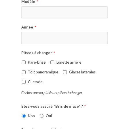
Modèle
*
Année
*
Pièces à changer
*
Pare-brise
Lunette arrière
Toit panoramique
Glaces latérales
Custode
Cochez une ou plusieurs pièces à changer
Etes-vous assuré "Bris de glace" ?
*
Non
Oui